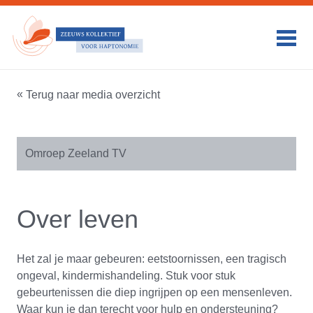
HOME
WAT WIJ DOEN
PSYCHO-TRAUMA EN
Terug naar media overzicht
BEGELEIDING
PSYCHOSOCIALE
Omroep Zeeland TV
HULPVERLENING
ZWANGERSCHAPSBEGELEIDING
PRAKTIJK INFORMATIE
Over leven
DUURZAAMHEID
VERGOEDINGEN
Het zal je maar gebeuren: eetstoornissen, een tragisch
ongeval, kindermishandeling. Stuk voor stuk
PERSONALIA
gebeurtenissen die diep ingrijpen op een mensenleven.
ONDERZOEK & PUBLICATIE
Waar kun je dan terecht voor hulp en ondersteuning?