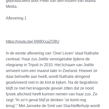
geproduceerd door Peter van den Assem van Marea
Media.
Aflevering 1
https://youtu.be/-0W8XxaZO8U
In de eerste aflevering van ‘Over Leven’ staat Nathalie
centraal. Haar zus Joëlle verongelukte tijdens de
vliegramp in Tripoli in 2010. Het lichaam van Joëlle
arriveert ruim een maand later in Zeeland. Hoewel ze
daar behoefte aan heeft, wordt Nathalie dringend
geadviseerd niet in de kist te kijken. Na de begrafenis
blijft ze met het knagende gevoel zitten dat ze nooit
fysiek afscheid heeft kunnen nemen van haar zus. Ze
zegt: “In zo’n geval blijf je denken ‘ze komt nog
terug’.” Met Janneke de Smit van Slachtofferhulp wordt