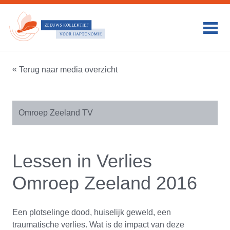
HOME
WAT WIJ DOEN
PSYCHO-TRAUMA EN
Terug naar media overzicht
BEGELEIDING
PSYCHOSOCIALE
Omroep Zeeland TV
HULPVERLENING
ZWANGERSCHAPSBEGELEIDING
PRAKTIJK INFORMATIE
Lessen in Verlies
DUURZAAMHEID
Omroep Zeeland 2016
VERGOEDINGEN
PERSONALIA
Een plotselinge dood, huiselijk geweld, een
traumatische verlies. Wat is de impact van deze
ONDERZOEK & PUBLICATIE