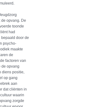
rmuleerd.
 Jeugdzorg
t de opvang. De
tvoerde toonde
liënt had
d bepaald door de
an psycho-
hodiek maakte
waren de
de factoren van
ie de opvang
 diens positie,
el op gang
 gebrek aan
r dat cliënten in
cultuur waarin
 opvang zorgde
cultuur ervoor