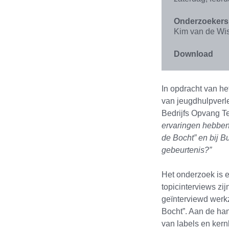
Onderzoekers
Kim van de Wi
Download
In opdracht van h
van jeugdhulpverl
Bedrijfs Opvang Te
ervaringen hebben
de Bocht” en bij 
gebeurtenis?”
Het onderzoek is e
topicinterviews zi
geïnterviewd werk
Bocht”. Aan de hand
van labels en kern