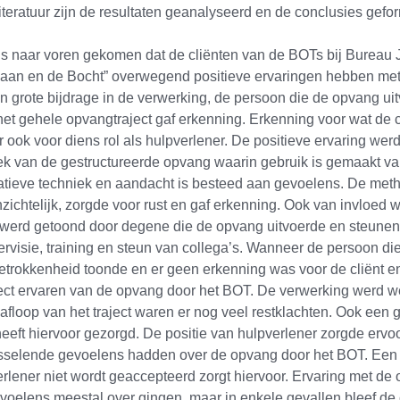
iteratuur zijn de resultaten geanalyseerd en de conclusies gefo
 is naar voren gekomen dat de cliënten van de BOTs bij Bureau
an en de Bocht” overwegend positieve ervaringen hebben me
 grote bijdrage in de verwerking, de persoon die de opvang ui
et gehele opvangtraject gaf erkenning. Erkenning voor wat de c
ok voor diens rol als hulpverlener. De positieve ervaring wer
ek van de gestructureerde opvang waarin gebruik is gemaakt v
ratieve techniek en aandacht is besteed aan gevoelens. De met
zichtelijk, zorgde voor rust en gaf erkenning. Ook van invloed 
 werd getoond door degene die de opvang uitvoerde en steunen
ervisie, training en steun van collega’s. Wanneer de persoon d
etrokkenheid toonde en er geen erkenning was voor de cliënt en
fect ervaren van de opvang door het BOT. De verwerking werd w
afloop van het traject waren er nog veel restklachten. Ook een
heeft hiervoor gezorgd. De positie van hulpverlener zorgde ervoo
wisselende gevoelens hadden over de opvang door het BOT. Een 
rlener niet wordt geaccepteerd zorgt hiervoor. Ervaring met de
voelens meestal over gingen, maar in enkele gevallen bleef de 