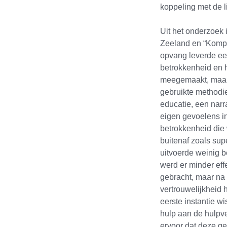
koppeling met de l
Uit het onderzoek
Zeeland en “Kompa
opvang leverde een
betrokkenheid en h
meegemaakt, maar o
gebruikte methodi
educatie, een nar
eigen gevoelens in
betrokkenheid die
buitenaf zoals sup
uitvoerde weinig b
werd er minder ef
gebracht, maar na 
vertrouwelijkheid 
eerste instantie 
hulp aan de hulpve
ervoor dat deze ge