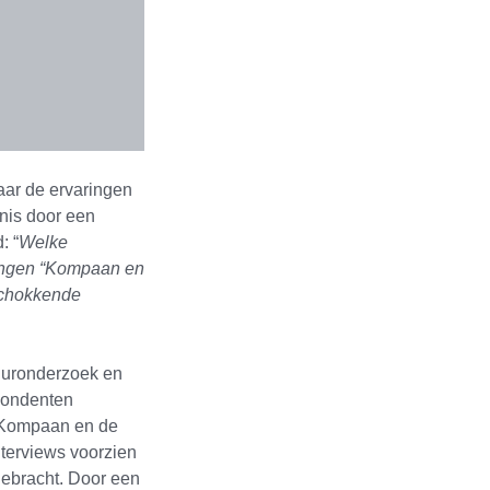
aar de ervaringen
nis door een
: “
Welke
lingen “Kompaan en
schokkende
tuuronderzoek en
spondenten
 “Kompaan en de
interviews voorzien
 gebracht. Door een